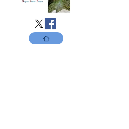
nuestros datos
de contacto
Plaza Mayor, número 1
42240 - Medinaceli, Soria
+34 657 91 27 49
vecinos.medinaceli@gmail.com