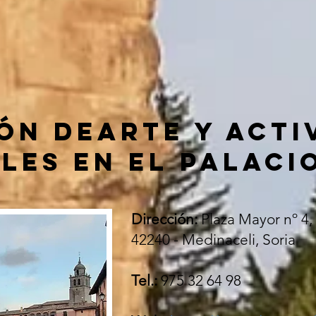
ÓN DEARTE Y ACTI
LES EN EL PALACI
Dirección:
Plaza Mayor nº 4,
42240 - Medinaceli, Soria
Tel.:
975 32 64 98