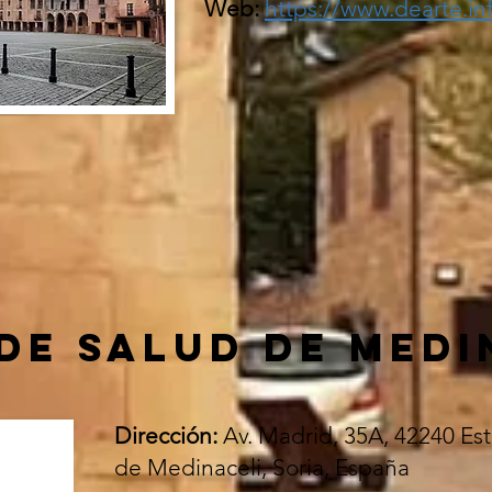
Web:
https://www.dearte.in
DE SALUD DE MEDI
Dirección:
Av. Madrid, 35A, 42240 Es
de Medinaceli, Soria, España