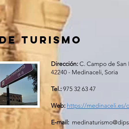
 de turismo
Dirección:
C. Campo de San N
42240 - Medinaceli, Soria
Tel.:
975 32 63 47
Web:
https://medinaceli.es/o
E-mail:
medinaturismo@dipso