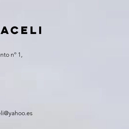
ACELI
nto nº 1,
li@yahoo.es