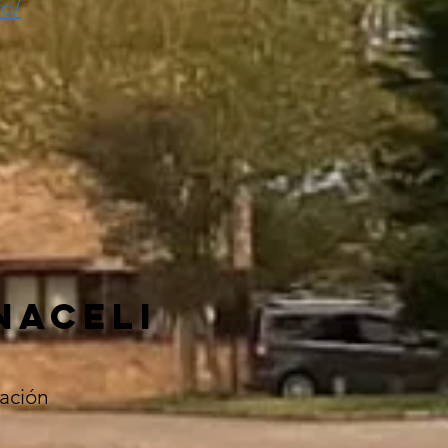
fo/
NACELI
tación