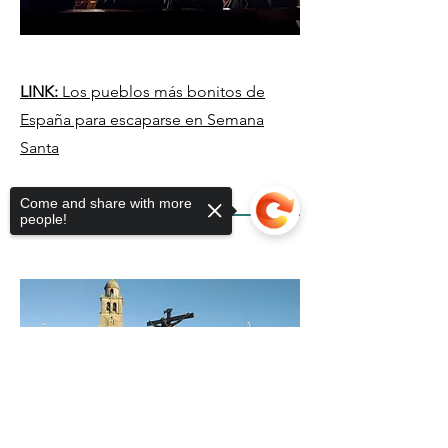
LINK:
Los pueblos más bonitos de
España para escaparse en Semana
Santa
Come and share with more
people!
Sorry, the checkout page does not
support sharing
Copied to clipboard